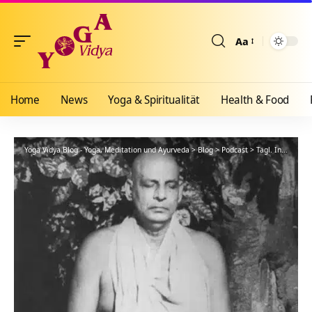
Aa
Größenänderun
Home
News
Yoga & Spiritualität
Health & Food
Yoga Vidya Blog - Yoga, Meditation und Ayurveda
>
Blog
>
Podcast
>
Tägl. Inspiration