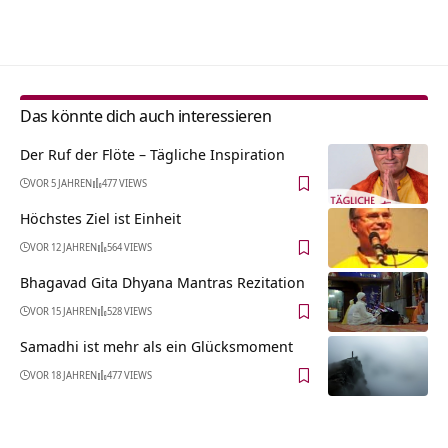
Alternative:
Das könnte dich auch interessieren
Der Ruf der Flöte – Tägliche Inspiration
VOR 5 JAHREN
477 VIEWS
Höchstes Ziel ist Einheit
VOR 12 JAHREN
564 VIEWS
Bhagavad Gita Dhyana Mantras Rezitation
VOR 15 JAHREN
528 VIEWS
Samadhi ist mehr als ein Glücksmoment
VOR 18 JAHREN
477 VIEWS