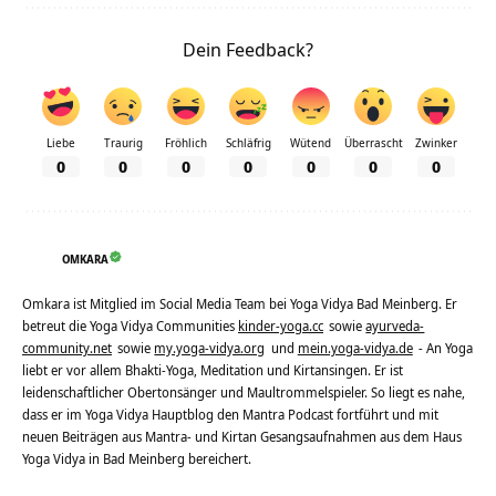
Dein Feedback?
Liebe
Traurig
Fröhlich
Schläfrig
Wütend
Überrascht
Zwinker
0
0
0
0
0
0
0
OMKARA
Omkara ist Mitglied im Social Media Team bei Yoga Vidya Bad Meinberg. Er
betreut die Yoga Vidya Communities
kinder-yoga.cc
sowie
ayurveda-
community.net
sowie
my.yoga-vidya.org
und
mein.yoga-vidya.de
- An Yoga
liebt er vor allem Bhakti-Yoga, Meditation und Kirtansingen. Er ist
leidenschaftlicher Obertonsänger und Maultrommelspieler. So liegt es nahe,
dass er im Yoga Vidya Hauptblog den Mantra Podcast fortführt und mit
neuen Beiträgen aus Mantra- und Kirtan Gesangsaufnahmen aus dem Haus
Yoga Vidya in Bad Meinberg bereichert.