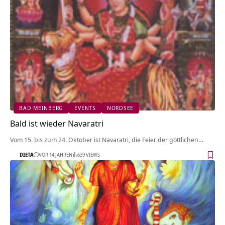
BAD MEINBERG
EVENTS
NORDSEE
Bald ist wieder Navaratri
Vom 15. bis zum 24. Oktober ist Navaratri, die Feier der göttlichen…
DIETA
VOR 14 JAHREN
639 VIEWS