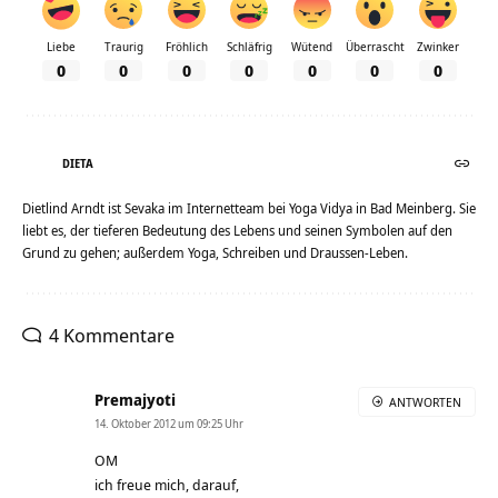
Liebe
Traurig
Fröhlich
Schläfrig
Wütend
Überrascht
Zwinker
0
0
0
0
0
0
0
DIETA
Dietlind Arndt ist Sevaka im Internetteam bei Yoga Vidya in Bad Meinberg. Sie
liebt es, der tieferen Bedeutung des Lebens und seinen Symbolen auf den
Grund zu gehen; außerdem Yoga, Schreiben und Draussen-Leben.
4 Kommentare
Premajyoti
ANTWORTEN
14. Oktober 2012 um 09:25 Uhr
OM
ich freue mich, darauf,