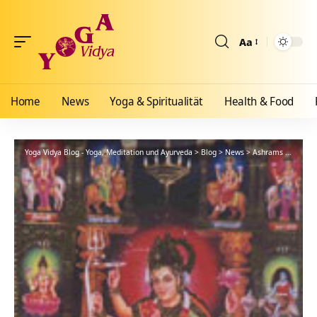
Aa
Größenänderun
Home
News
Yoga & Spiritualität
Health & Food
Yoga Vidya Blog - Yoga, Meditation und Ayurveda
>
Blog
>
News
>
Ashrams
>
Bad Me