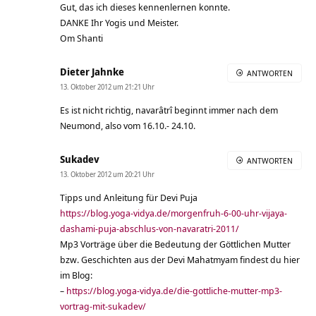
Gut, das ich dieses kennenlernen konnte.
DANKE Ihr Yogis und Meister.
Om Shanti
Dieter Jahnke
ANTWORTEN
13. Oktober 2012 um 21:21 Uhr
Es ist nicht richtig, navarâtrî beginnt immer nach dem
Neumond, also vom 16.10.- 24.10.
Sukadev
ANTWORTEN
13. Oktober 2012 um 20:21 Uhr
Tipps und Anleitung für Devi Puja
https://blog.yoga-vidya.de/morgenfruh-6-00-uhr-vijaya-
dashami-puja-abschlus-von-navaratri-2011/
Mp3 Vorträge über die Bedeutung der Göttlichen Mutter
bzw. Geschichten aus der Devi Mahatmyam findest du hier
im Blog:
–
https://blog.yoga-vidya.de/die-gottliche-mutter-mp3-
vortrag-mit-sukadev/