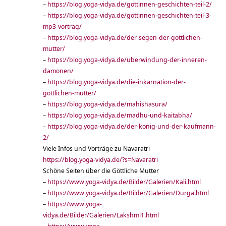
–
https://blog.yoga-vidya.de/gottinnen-geschichten-teil-2/
–
https://blog.yoga-vidya.de/gottinnen-geschichten-teil-3-
mp3-vortrag/
–
https://blog.yoga-vidya.de/der-segen-der-gottlichen-
mutter/
–
https://blog.yoga-vidya.de/uberwindung-der-inneren-
damonen/
–
https://blog.yoga-vidya.de/die-inkarnation-der-
gottlichen-mutter/
–
https://blog.yoga-vidya.de/mahishasura/
–
https://blog.yoga-vidya.de/madhu-und-kaitabha/
–
https://blog.yoga-vidya.de/der-konig-und-der-kaufmann-
2/
Viele Infos und Vorträge zu Navaratri
https://blog.yoga-vidya.de/?s=Navaratri
Schöne Seiten über die Göttliche Mutter
–
https://www.yoga-vidya.de/Bilder/Galerien/Kali.html
–
https://www.yoga-vidya.de/Bilder/Galerien/Durga.html
–
https://www.yoga-
vidya.de/Bilder/Galerien/Lakshmi1.html
–
https://www.yoga-