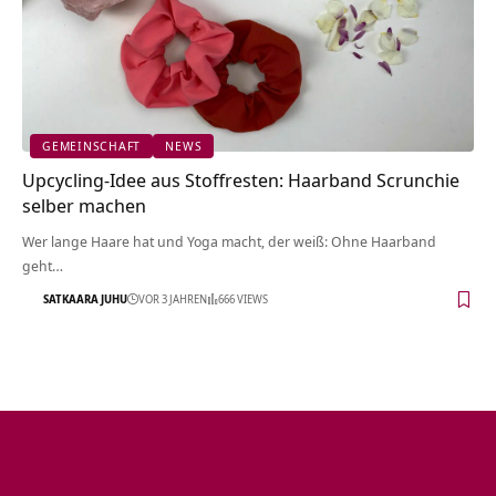
GEMEINSCHAFT
NEWS
Upcycling-Idee aus Stoffresten: Haarband Scrunchie
selber machen
Wer lange Haare hat und Yoga macht, der weiß: Ohne Haarband
geht…
SATKAARA JUHU
VOR 3 JAHREN
666 VIEWS