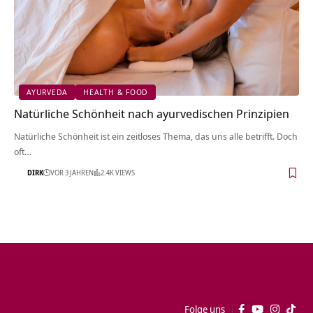
AYURVEDA
HEALTH & FOOD
Natürliche Schönheit nach ayurvedischen Prinzipien
Natürliche Schönheit ist ein zeitloses Thema, das uns alle betrifft. Doch
oft…
DIRK
VOR 3 JAHREN
2.4K VIEWS
Folge uns