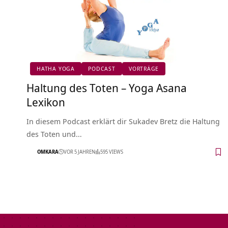
HATHA YOGA
PODCAST
VORTRÄGE
Haltung des Toten – Yoga Asana
Lexikon
In diesem Podcast erklärt dir Sukadev Bretz die Haltung
des Toten und…
OMKARA
VOR 5 JAHREN
595 VIEWS