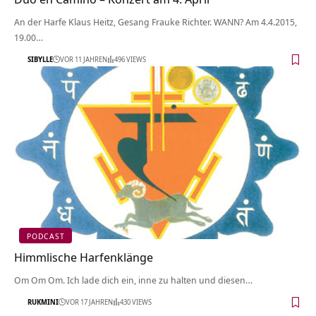
An der Harfe Klaus Heitz, Gesang Frauke Richter. WANN? Am 4.4.2015,
19.00…
SIBYLLE
VOR 11 JAHREN
496 VIEWS
PODCAST
Himmlische Harfenklänge
Om Om Om. Ich lade dich ein, inne zu halten und diesen…
RUKMINI
VOR 17 JAHREN
430 VIEWS