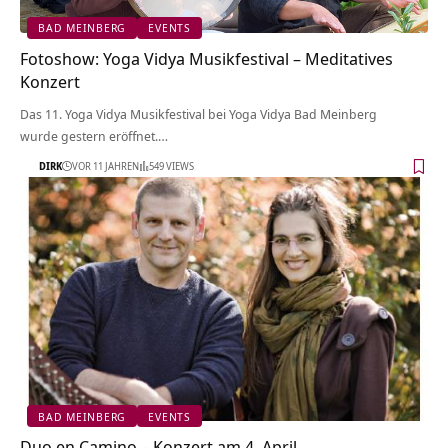
BAD MEINBERG
EVENTS
Fotoshow: Yoga Vidya Musikfestival – Meditatives
Konzert
Das 11. Yoga Vidya Musikfestival bei Yoga Vidya Bad Meinberg
wurde gestern eröffnet.…
DIRK
VOR 11 JAHREN
549 VIEWS
BAD MEINBERG
EVENTS
Duo en Camino – Konzert am 4. April