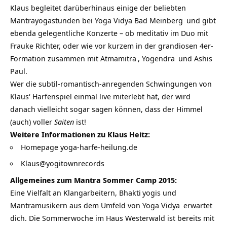
Klaus begleitet darüberhinaus einige der beliebten
Mantrayogastunden bei
Yoga Vidya Bad Meinberg
und gibt
ebenda gelegentliche Konzerte – ob meditativ im
Duo mit
Frauke Richter
, oder wie vor kurzem in der grandiosen 4er-
Formation zusammen mit
Atmamitra
,
Yogendra
und Ashis
Paul.
Wer die subtil-romantisch-anregenden Schwingungen von
Klaus‘ Harfenspiel einmal live miterlebt hat, der wird
danach vielleicht sogar sagen können, dass der Himmel
(auch) voller
Saiten
ist!
Weitere Informationen zu Klaus Heitz:
Homepage yoga-harfe-heilung.de
Klaus@yogitownrecords
Allgemeines zum
Mantra Sommer Camp 2015:
Eine Vielfalt an Klangarbeitern,
Bhakti
yogis und
Mantramusikern aus dem Umfeld von
Yoga Vidya
erwartet
dich. Die Sommerwoche im Haus Westerwald ist bereits mit