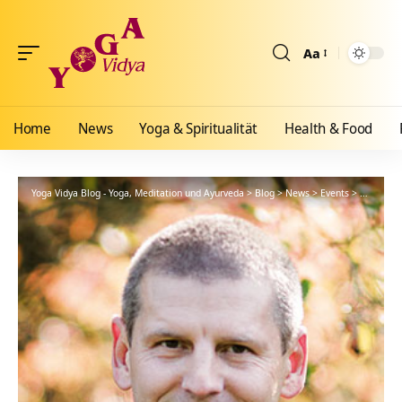
Aa
Größenänderun
Home
News
Yoga & Spiritualität
Health & Food
Yoga Vidya Blog - Yoga, Meditation und Ayurveda
>
Blog
>
News
>
Events
>
Mantra S