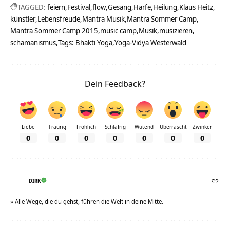
TAGGED:
feiern
Festival
flow
Gesang
Harfe
Heilung
Klaus Heitz
künstler
Lebensfreude
Mantra Musik
Mantra Sommer Camp
Mantra Sommer Camp 2015
music camp
Musik
musizieren
schamanismus
Tags: Bhakti Yoga
Yoga-Vidya Westerwald
Dein Feedback?
Liebe
Traurig
Fröhlich
Schläfrig
Wütend
Überrascht
Zwinker
0
0
0
0
0
0
0
DIRK
» Alle Wege, die du gehst, führen die Welt in deine Mitte.