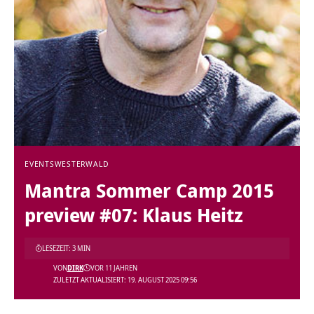
EVENTS
WESTERWALD
Mantra Sommer Camp 2015
preview #07: Klaus Heitz
LESEZEIT: 3 MIN
VON
DIRK
VOR 11 JAHREN
ZULETZT AKTUALISIERT: 19. AUGUST 2025 09:56