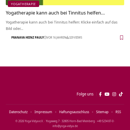
YOGATHERAPIE
Yogatherapie kann auch bei Tinnitus helfen…
Yogatherapie kann auch bei Tinnitus helfen: Klicke einfach auf das
Bild oder…
PRANAVA HEINZ PAULY
VOR 16 JAHREN
329 VIEWS
Folge uns
Datenschutz
Impressum
Haftungsausschluss
Sitemap
RSS
© 2026 Yoga Vidya e.V. · Yogaweg 7 · 32805 Horn‑Bad Meinberg · +49 5234 87‑0 ·
info@yoga‑vidya.de