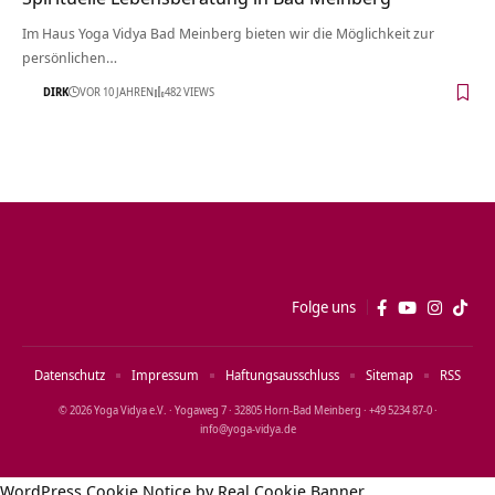
Im Haus Yoga Vidya Bad Meinberg bieten wir die Möglichkeit zur
persönlichen…
DIRK
VOR 10 JAHREN
482 VIEWS
Folge uns
Datenschutz
Impressum
Haftungsausschluss
Sitemap
RSS
© 2026 Yoga Vidya e.V. · Yogaweg 7 · 32805 Horn‑Bad Meinberg · +49 5234 87‑0 ·
info@yoga‑vidya.de
WordPress Cookie Notice by Real Cookie Banner