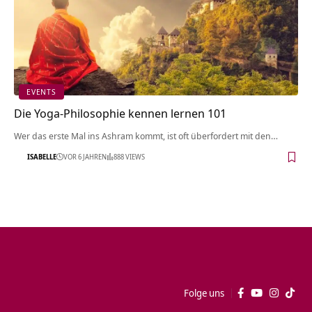
EVENTS
Die Yoga-Philosophie kennen lernen 101
Wer das erste Mal ins Ashram kommt, ist oft überfordert mit den…
ISABELLE
VOR 6 JAHREN
888 VIEWS
Folge uns