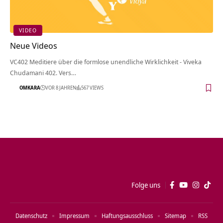
VIDEO
Neue Videos
VC402 Meditiere über die formlose unendliche Wirklichkeit - Viveka
Chudamani 402. Vers…
OMKARA
VOR 8 JAHREN
567 VIEWS
Folge uns
Datenschutz
Impressum
Haftungsausschluss
Sitemap
RSS