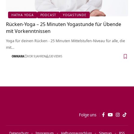
HATHA YOGA
PODCAST
YOGASTUNDE
Rücken-Yoga – 25 Minuten Yogastunde für Übende
mit Vorkenntnissen
Yoga für deinen Rücken - 25 Minuten Mittelstufen-Niveau für alle, die
mit…
OMKARA
VOR 9 JAHREN
530 VIEWS
Folge uns
Datenschutz
Impressum
Haftungsausschluss
Sitemap
RSS