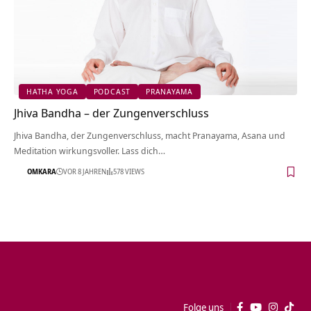
HATHA YOGA
PODCAST
PRANAYAMA
Jhiva Bandha – der Zungenverschluss
Jhiva Bandha, der Zungenverschluss, macht Pranayama, Asana und
Meditation wirkungsvoller. Lass dich…
OMKARA
VOR 8 JAHREN
578 VIEWS
Folge uns