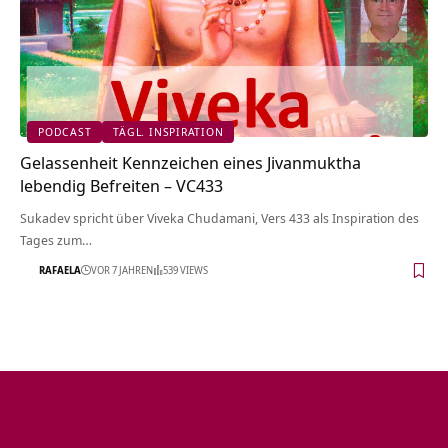
PODCAST
TÄGL. INSPIRATION
Gelassenheit Kennzeichen eines Jivanmuktha
lebendig Befreiten – VC433
Sukadev spricht über Viveka Chudamani, Vers 433 als Inspiration des
Tages zum…
RAFAELA
VOR 7 JAHREN
539 VIEWS