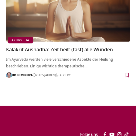
AYURVEDA
Kalakrit Aushadha: Zeit heilt (fast) alle Wunden
Im Ayurveda werden viele verschiedene Aspekte der Heilung
beschrieben. Einige wichtige therapeutische…
DR. DEVENDRA
VOR 5 JAHREN
539 VIEWS
Folge uns