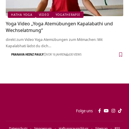
HATHA YOGA
VIDEO
YOGATHERAPIE
Yoga Video „Yoga Atemübungen Kapalabathi und
Wechselatmung“
direkt zum Video Yoga Atemübungen zum Mitmachen: Mit
Kapalabhati lädst du dich…
PRANAVA HEINZ PAULY
VOR 16 JAHREN
630 VIEWS
Folge uns
Datenschutz
Impressum
Haftungsausschluss
Sitemap
RSS