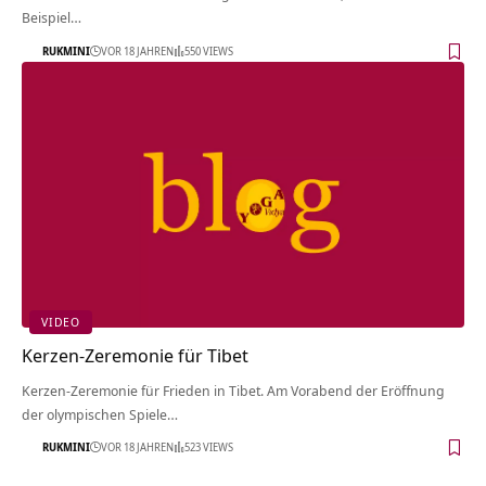
Beispiel…
RUKMINI
VOR 18 JAHREN
550 VIEWS
VIDEO
Kerzen-Zeremonie für Tibet
Kerzen-Zeremonie für Frieden in Tibet. Am Vorabend der Eröffnung
der olympischen Spiele…
RUKMINI
VOR 18 JAHREN
523 VIEWS