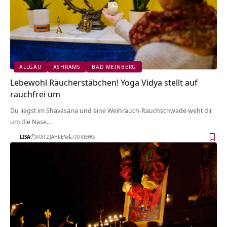
ALLGÄU
ASHRAMS
BAD MEINBERG
Lebewohl Räucherstäbchen! Yoga Vidya stellt auf
rauchfrei um
Du liegst im Shavasana und eine Weihrauch-Rauchschwade weht dir
um die Nase…
LISA
VOR 2 JAHREN
770 VIEWS