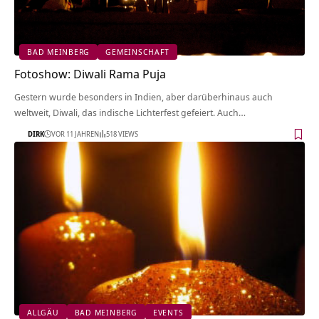
BAD MEINBERG
GEMEINSCHAFT
Fotoshow: Diwali Rama Puja
Gestern wurde besonders in Indien, aber darüberhinaus auch
weltweit, Diwali, das indische Lichterfest gefeiert. Auch…
DIRK
VOR 11 JAHREN
518 VIEWS
ALLGÄU
BAD MEINBERG
EVENTS