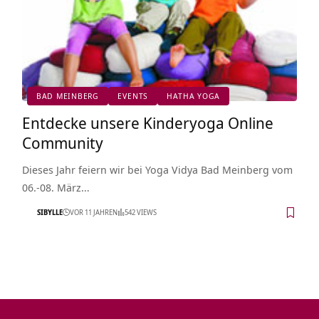
BAD MEINBERG
EVENTS
HATHA YOGA
Entdecke unsere Kinderyoga Online
Community
Dieses Jahr feiern wir bei Yoga Vidya Bad Meinberg vom
06.-08. März…
SIBYLLE
VOR 11 JAHREN
542 VIEWS