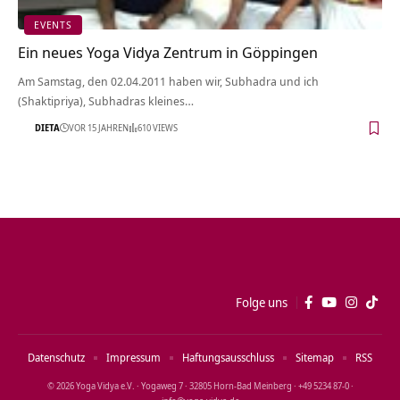
EVENTS
Ein neues Yoga Vidya Zentrum in Göppingen
Am Samstag, den 02.04.2011 haben wir, Subhadra und ich
(Shaktipriya), Subhadras kleines…
DIETA
VOR 15 JAHREN
610 VIEWS
Folge uns
Datenschutz
Impressum
Haftungsausschluss
Sitemap
RSS
© 2026 Yoga Vidya e.V. · Yogaweg 7 · 32805 Horn‑Bad Meinberg · +49 5234 87‑0 ·