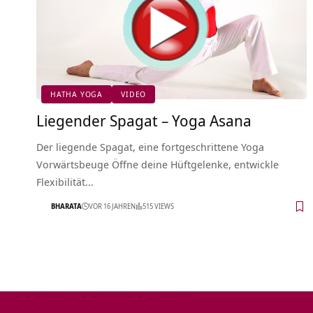
HATHA YOGA
VIDEO
Liegender Spagat – Yoga Asana
Der liegende Spagat, eine fortgeschrittene Yoga
Vorwärtsbeuge Öffne deine Hüftgelenke, entwickle
Flexibilität…
BHARATA
VOR 16 JAHREN
515 VIEWS