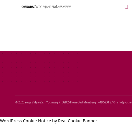
OMKARA
VOR 9 JAHREN
465 VIEWS
© 2026 Yoga Vidya e.V. · Yogaweg 7 · 32805 Horn‑Bad Meinberg · +49 5234 87‑0 · info@yoga
WordPress Cookie Notice by Real Cookie Banner