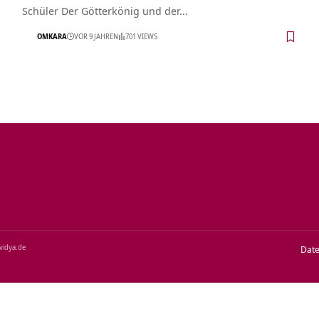
Schüler Der Götterkönig und der…
OMKARA
VOR 9 JAHREN
701 VIEWS
‑vidya.de
Dat