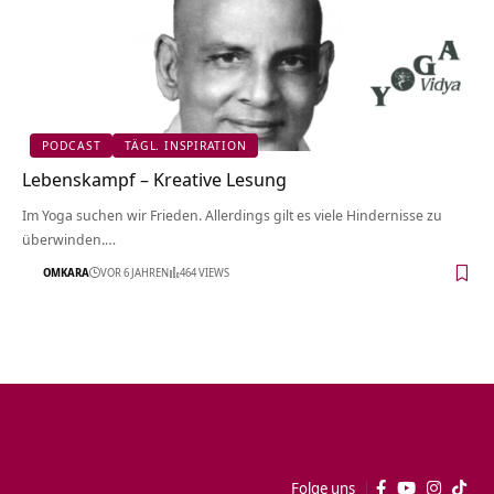
PODCAST
TÄGL. INSPIRATION
Lebenskampf – Kreative Lesung
Im Yoga suchen wir Frieden. Allerdings gilt es viele Hindernisse zu
überwinden.…
OMKARA
VOR 6 JAHREN
464 VIEWS
Folge uns