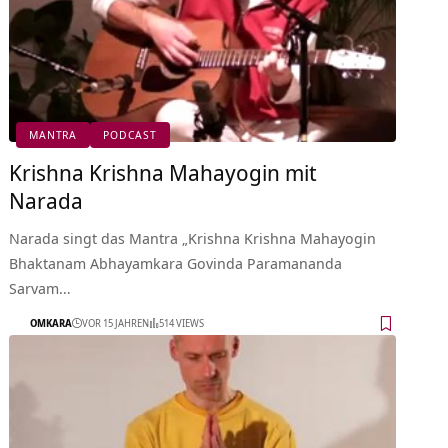
MANTRA
PODCAST
Krishna Krishna Mahayogin mit
Narada
Narada singt das Mantra „Krishna Krishna Mahayogin
Bhaktanam Abhayamkara Govinda Paramananda
Sarvam…
OMKARA
VOR 15 JAHREN
514 VIEWS