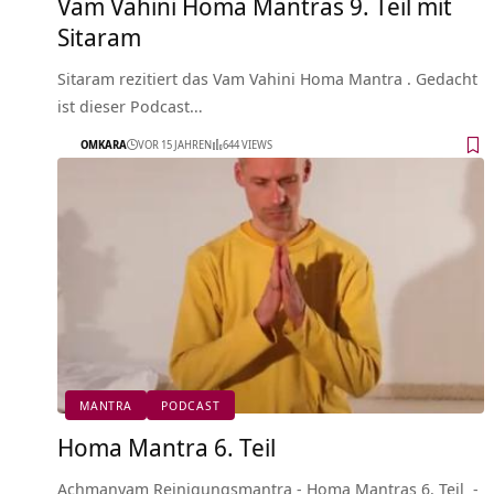
Vam Vahini Homa Mantras 9. Teil mit
Sitaram
Sitaram rezitiert das Vam Vahini Homa Mantra . Gedacht
ist dieser Podcast…
OMKARA
VOR 15 JAHREN
644 VIEWS
MANTRA
PODCAST
Homa Mantra 6. Teil
Achmanyam Reinigungsmantra - Homa Mantras 6. Teil -