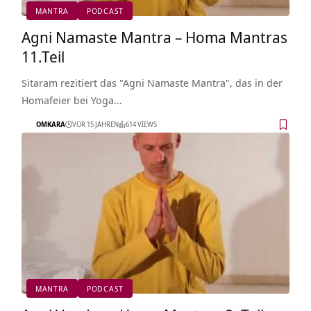
MANTRA
PODCAST
Agni Namaste Mantra – Homa Mantras
11.Teil
Sitaram rezitiert das "Agni Namaste Mantra", das in der
Homafeier bei Yoga…
OMKARA
VOR 15 JAHREN
614 VIEWS
MANTRA
PODCAST