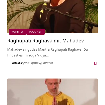
MANTRA
PODCAST
Raghupati Raghava mit Mahadev
Mahadev singt das Mantra Raghupati Raghava. Du
findest es im Yoga Vidya…
OMKARA
VOR 15 JAHREN
547 VIEWS