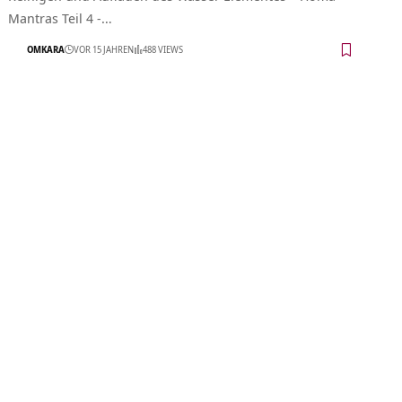
Mantras Teil 4 -…
OMKARA
VOR 15 JAHREN
488 VIEWS