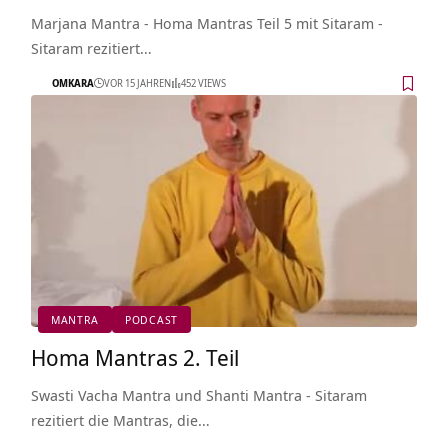
Marjana Mantra - Homa Mantras Teil 5 mit Sitaram -
Sitaram rezitiert…
OMKARA
VOR 15 JAHREN
452 VIEWS
MANTRA
PODCAST
Homa Mantras 2. Teil
Swasti Vacha Mantra und Shanti Mantra - Sitaram
rezitiert die Mantras, die…