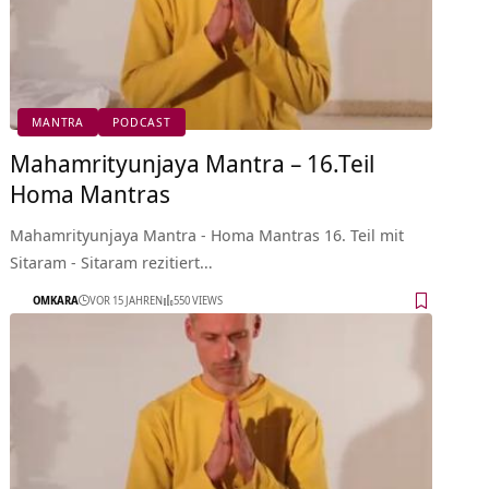
MANTRA
PODCAST
Mahamrityunjaya Mantra – 16.Teil
Homa Mantras
Mahamrityunjaya Mantra - Homa Mantras 16. Teil mit
Sitaram - Sitaram rezitiert…
OMKARA
VOR 15 JAHREN
550 VIEWS