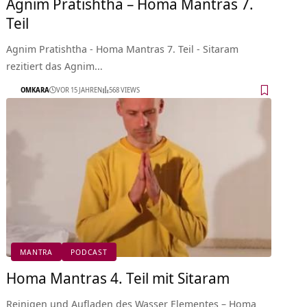
Agnim Pratishtha – Homa Mantras 7.
Teil
Agnim Pratishtha - Homa Mantras 7. Teil - Sitaram
rezitiert das Agnim…
OMKARA
VOR 15 JAHREN
568 VIEWS
MANTRA
PODCAST
Homa Mantras 4. Teil mit Sitaram
Reinigen und Aufladen des Wasser Elementes – Homa