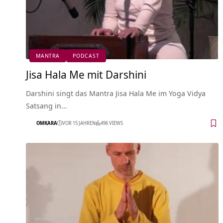
MANTRA
PODCAST
Jisa Hala Me mit Darshini
Darshini singt das Mantra Jisa Hala Me im Yoga Vidya
Satsang in…
OMKARA
VOR 15 JAHREN
496 VIEWS