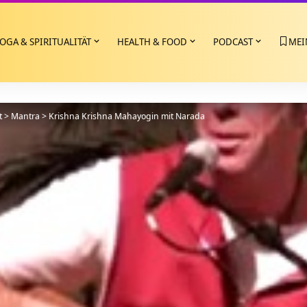
OGA & SPIRITUALITÄT
HEALTH & FOOD
PODCAST
MEI
t
>
Mantra
>
Krishna Krishna Mahayogin mit Narada