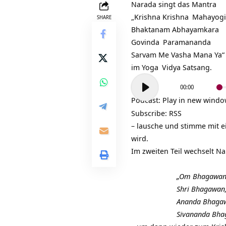
Narada singt das
Mantra
„Krishna
Krishna
Mahayog
SHARE
Bhaktanam Abhayamkara
Govinda
Paramananda
Sarvam Me Vasha Mana Ya“
im
Yoga
Vidya Satsang.
Audio-
00:00
Player
Podcast:
Play in new wind
Subscribe:
RSS
– lausche und stimme mit e
wird.
Im zweiten Teil wechselt N
„Om Bhagawan
Shri Bhagawan
Ananda Bhaga
Sivananda Bha