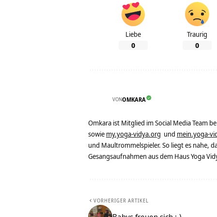
Liebe
Traurig
0
0
VON
OMKARA
Omkara ist Mitglied im Social Media Team b
sowie
my.yoga-vidya.org
und
mein.yoga-vi
und Maultrommelspieler. So liegt es nahe, 
Gesangsaufnahmen aus dem Haus Yoga Vidya
VORHERIGER ARTIKEL