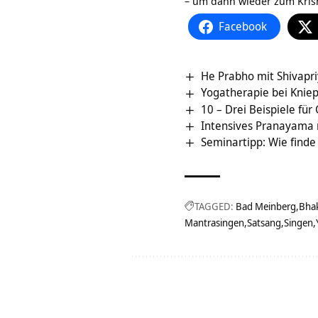
– um dann wieder zum Kris
Facebook
He Prabho mit Shivapr
Yogatherapie bei Knie
10 – Drei Beispiele für
Intensives Pranayama 
Seminartipp: Wie finde i
TAGGED:
Bad Meinberg
Bhak
Mantrasingen
Satsang
Singen