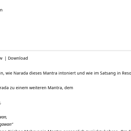
in
ow
|
Download
in, wie Narada dieses Mantra intoniert und wie im Satsang in R
arada zu einem weiteren Mantra, dem
,
,
wan,
gawan“