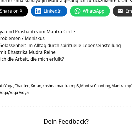
hna Krishna Mahayogin Mantra gesanglich zurückzukehren. Om S
Share on X
LinkedIn
WhatsApp
Em
iya und Prashanti vom Mantra Circle
problemen / Meniskus
 Gelassenheit im Alltag durch spirituelle Lebenseinstellung
mit Bhastrika Mudra Reihe
ch die Arbeit, die mich erfüllt?
ti Yoga
Chanten
Kirtan
krishna-mantra-mp3
Mantra Chanting
Mantra mp
Yoga
Yoga Vidya
Dein Feedback?