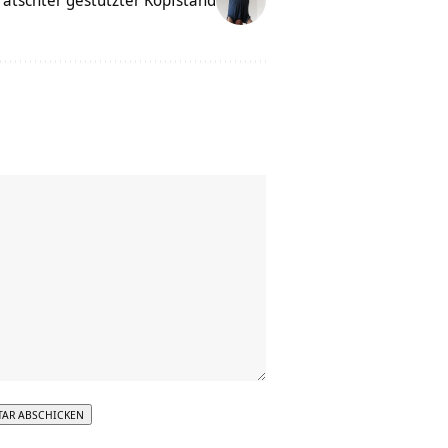
ätschter gestützter Kopfstand
tive: