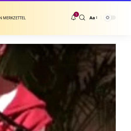
5
Aa
N MERKZETTEL
Größenänderung