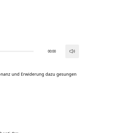
00:00
Pfeiltasten
Hoch/Runter
benutzen,
esonanz und Erwiderung dazu gesungen
um
die
Lautstärke
zu
regeln.