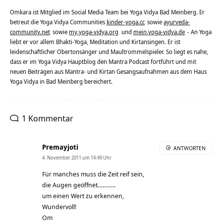
Omkara ist Mitglied im Social Media Team bei Yoga Vidya Bad Meinberg. Er
betreut die Yoga Vidya Communities
kinder-yoga.cc
sowie
ayurveda-
community.net
sowie
my.yoga-vidya.org
und
mein.yoga-vidya.de
- An Yoga
liebt er vor allem Bhakti-Yoga, Meditation und Kirtansingen. Er ist
leidenschaftlicher Obertonsänger und Maultrommelspieler. So liegt es nahe,
dass er im Yoga Vidya Hauptblog den Mantra Podcast fortführt und mit
neuen Beiträgen aus Mantra- und Kirtan Gesangsaufnahmen aus dem Haus
Yoga Vidya in Bad Meinberg bereichert.
1 Kommentar
Premayjoti
ANTWORTEN
4. November 2011 um 14:49 Uhr
Für manches muss die Zeit reif sein,
die Augen geöffnet………..
um einen Wert zu erkennen,
Wundervoll!
Om