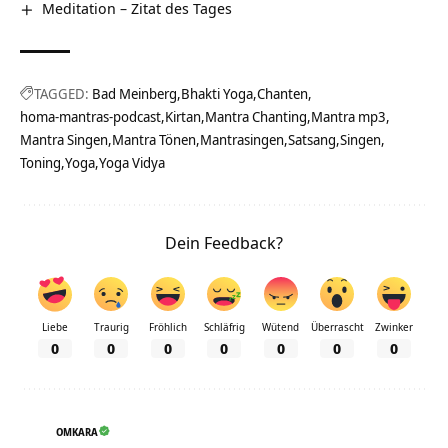
Meditation – Zitat des Tages
TAGGED:
Bad Meinberg
Bhakti Yoga
Chanten
homa-mantras-podcast
Kirtan
Mantra Chanting
Mantra mp3
Mantra Singen
Mantra Tönen
Mantrasingen
Satsang
Singen
Toning
Yoga
Yoga Vidya
Dein Feedback?
Liebe
Traurig
Fröhlich
Schläfrig
Wütend
Überrascht
Zwinker
0
0
0
0
0
0
0
OMKARA