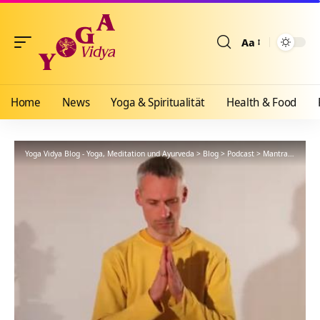
Aa
Größenänderun
Home
News
Yoga & Spiritualität
Health & Food
Yoga Vidya Blog - Yoga, Meditation und Ayurveda
>
Blog
>
Podcast
>
Mantra
>
Homa M