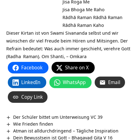
Jisa Roga Me
Jisa Bhoga Me Raho
Rādhā Raman Rādhā Raman
Rādhā Raman Kaho
Dieser Kirtan ist von Swami Sivananda selbst und wir
wünschen dir viel Freude beim Hören und Mitsingen. Der
Refrain bedeutet: Was auch immer geschieht, verehre Gott
(
Radha
Raman). Om Shanti, – Omkara
Facebook
Share on X
LinkedIn
WhatsApp
Email
Copy Link
Der Schüler bittet um Unterweisung VC 39
Wie Frieden finden
Atman ist alldurchdringend – Tägliche Inspiration
Dein Bewusstsein ist Gott – Bhagavad Gita V 16