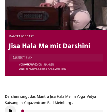
MANTRA
PODCAST
Jisa Hala Me mit Darshini
LESEZEIT: 1 MIN
VON
OMKARA
VOR 15 JAHREN
ZULETZT AKTUALISIERT: 8. APRIL 2026 11:10
Darshini singt das Mantra Jisa Hala Me im
Yoga
Vidya
Satsang in
Yogazentrum Bad Meinberg
.
Audio-