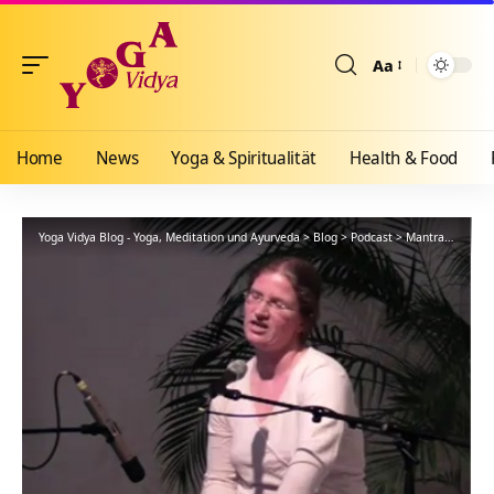
Aa
Größenänderun
Home
News
Yoga & Spiritualität
Health & Food
Yoga Vidya Blog - Yoga, Meditation und Ayurveda
>
Blog
>
Podcast
>
Mantra
>
Jisa H