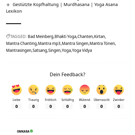
Gestützte Kopfhaltung | Murdhasana | Yoga Asana
Lexikon
TAGGED:
Bad Meinberg
Bhakti Yoga
Chanten
Kirtan
Mantra Chanting
Mantra mp3
Mantra Singen
Mantra Tönen
Mantrasingen
Satsang
Singen
Yoga
Yoga Vidya
Dein Feedback?
Liebe
Traurig
Fröhlich
Schläfrig
Wütend
Überrascht
Zwinker
0
0
0
0
0
0
0
OMKARA