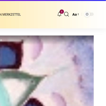
6
Aa
N MERKZETTEL
Größenänderung
an