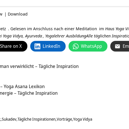
ow
|
Download
etz
. Gelesen im Anschluss nach einer
Meditation
im
Haus Yoga V
i Yoga Vidya,
Ayurveda
,
Yogalehrer AusbildungAlle täglichen Inspira
Share on X
LinkedIn
WhatsApp
Em
n verwirklicht – Tägliche Inspiration
 – Yoga Asana Lexikon
nergie – Tägliche Inspiration
t
Sukadev
Tägliche Inspirationen
Vorträge
Yoga Vidya