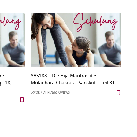
re
YVS188 – Die Bija Mantras des
. 18,
Muladhara Chakras – Sanskrit – Teil 31
VOR 7 JAHREN
573 VIEWS