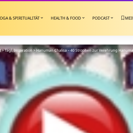
OGA & SPIRITUALITÄT
HEALTH & FOOD
PODCAST
MEI
t
>
Tägl. Inspiration
>
Hanuman Chalisa – 40 Strophen zur Verehrung Hanum