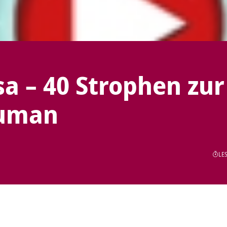
a – 40 Strophen zur
numan
LES