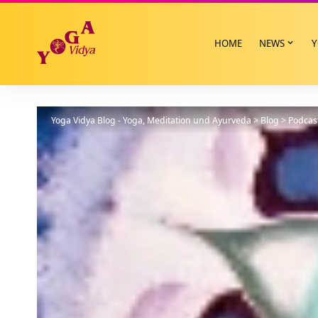
HOME
NEWS
Y
Yoga Vidya Blog - Yoga, Meditation und Ayurveda
>
Blog
>
Podcas