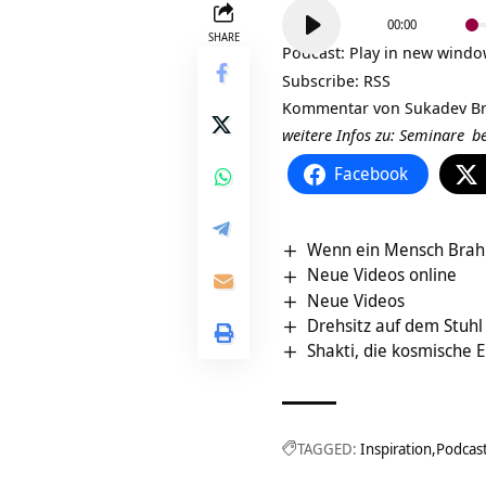
Audio-
00:00
Player
SHARE
Podcast:
Play in new wind
Subscribe:
RSS
Kommentar von
Sukadev Br
weitere Infos zu:
Seminare
be
Facebook
Wenn ein Mensch Brahma
Neue Videos online
Neue Videos
Drehsitz auf dem Stuhl
Shakti, die kosmische E
TAGGED:
Inspiration
Podcas