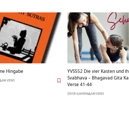
ne Hingabe
YVS552 Die vier Kasten und ih
Svabhava – Bhagavad Gita Kap
696 VIEWS
Verse 41-44
VOR 4 JAHREN
540 VIEWS