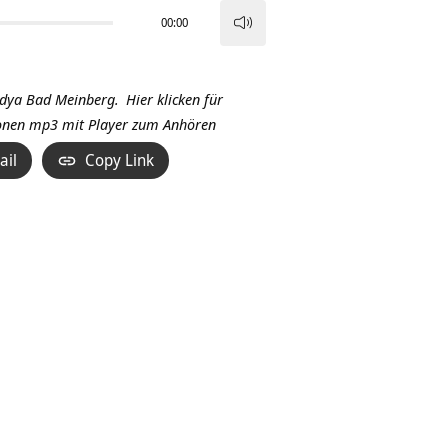
00:00
Pfeiltasten
Hoch/Runter
benutzen,
idya Bad Meinberg.
Hier klicken für
um
tionen mp3 mit Player zum Anhören
die
ail
Copy Link
Lautstärke
zu
regeln.