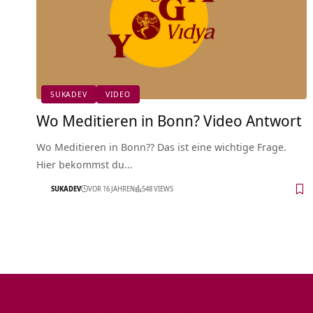
SUKADEV
VIDEO
Wo Meditieren in Bonn? Video Antwort
Wo Meditieren in Bonn?? Das ist eine wichtige Frage.
Hier bekommst du…
SUKADEV
VOR 16 JAHREN
548 VIEWS