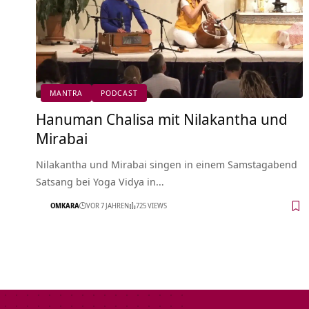
MANTRA
PODCAST
Hanuman Chalisa mit Nilakantha und
Mirabai
Nilakantha und Mirabai singen in einem Samstagabend
Satsang bei Yoga Vidya in…
OMKARA
VOR 7 JAHREN
725 VIEWS