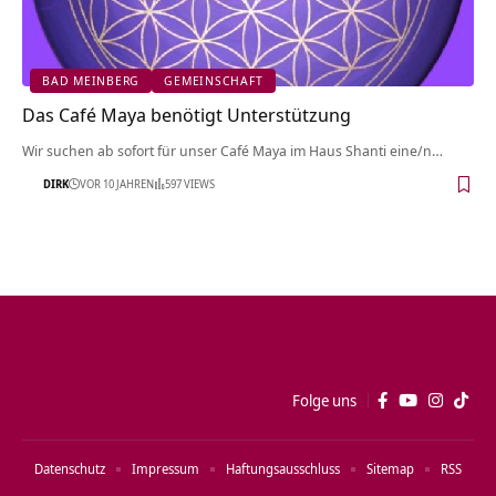
BAD MEINBERG
GEMEINSCHAFT
Das Café Maya benötigt Unterstützung
Wir suchen ab sofort für unser Café Maya im Haus Shanti eine/n…
DIRK
VOR 10 JAHREN
597 VIEWS
Folge uns
Datenschutz
Impressum
Haftungsausschluss
Sitemap
RSS