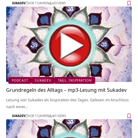
SUKADEV
VOR 17 JAHREN
433 VIEWS
PODCAST
SUKADEV
TÄGL. INSPIRATION
Grundregeln des Alltags – mp3-Lesung mit Sukadev
Lesung von Sukadev als Inspiration des Tages. Gelesen im Anschluss
nach einer…
SUKADEV
VOR 17 JAHREN
401 VIEWS