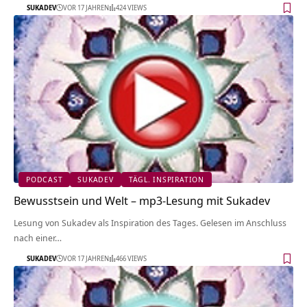
SUKADEV
VOR 17 JAHREN
424 VIEWS
PODCAST
SUKADEV
TÄGL. INSPIRATION
Bewusstsein und Welt – mp3-Lesung mit Sukadev
Lesung von Sukadev als Inspiration des Tages. Gelesen im Anschluss
nach einer…
SUKADEV
VOR 17 JAHREN
466 VIEWS