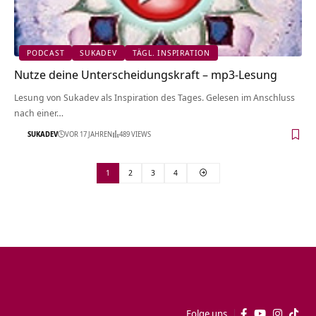
PODCAST
SUKADEV
TÄGL. INSPIRATION
Nutze deine Unterscheidungskraft – mp3-Lesung
Lesung von Sukadev als Inspiration des Tages. Gelesen im Anschluss
nach einer…
SUKADEV
VOR 17 JAHREN
489 VIEWS
1
2
3
4
Folge uns