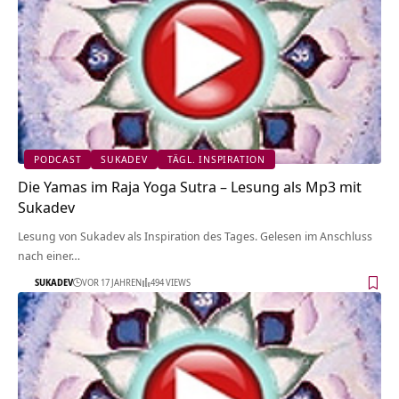
PODCAST
SUKADEV
TÄGL. INSPIRATION
Die Yamas im Raja Yoga Sutra – Lesung als Mp3 mit
Sukadev
Lesung von Sukadev als Inspiration des Tages. Gelesen im Anschluss
nach einer…
SUKADEV
VOR 17 JAHREN
494 VIEWS