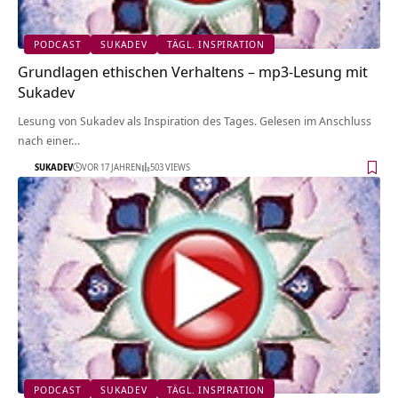
PODCAST
SUKADEV
TÄGL. INSPIRATION
Grundlagen ethischen Verhaltens – mp3-Lesung mit
Sukadev
Lesung von Sukadev als Inspiration des Tages. Gelesen im Anschluss
nach einer…
SUKADEV
VOR 17 JAHREN
503 VIEWS
PODCAST
SUKADEV
TÄGL. INSPIRATION