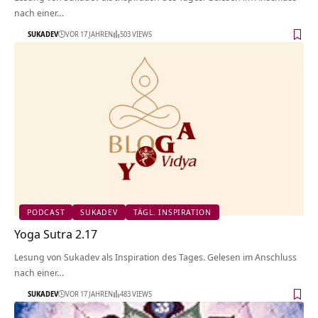
nach einer…
SUKADEV
VOR 17 JAHREN
503 VIEWS
PODCAST
SUKADEV
TÄGL. INSPIRATION
Yoga Sutra 2.17
Lesung von Sukadev als Inspiration des Tages. Gelesen im Anschluss
nach einer…
SUKADEV
VOR 17 JAHREN
483 VIEWS