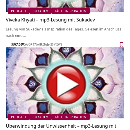
PODCAST
SUKADEV
TÄGL. INSPIRATION
Viveka Khyati – mp3-Lesung mit Sukadev
Lesung von Sukadev als Inspiration des Tages. Gelesen im Anschluss
nach einer…
SUKADEV
VOR 17 JAHREN
430 VIEWS
PODCAST
SUKADEV
TÄGL. INSPIRATION
Überwindung der Unwissenheit – mp3-Lesung mit