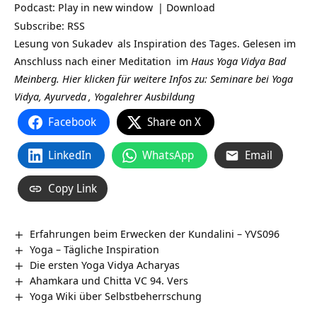
Podcast:
Play in new window
|
Download
Subscribe:
RSS
Lesung von
Sukadev
als Inspiration des Tages. Gelesen im
Anschluss nach einer
Meditation
im
Haus Yoga Vidya Bad
Meinberg.
Hier klicken für weitere Infos zu: Seminare bei
Yoga
Vidya,
Ayurveda
,
Yogalehrer Ausbildung
Facebook
Share on X
LinkedIn
WhatsApp
Email
Copy Link
Erfahrungen beim Erwecken der Kundalini – YVS096
Yoga – Tägliche Inspiration
Die ersten Yoga Vidya Acharyas
Ahamkara und Chitta VC 94. Vers
Yoga Wiki über Selbstbeherrschung