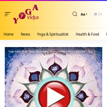
Aa
Größenänderun
Home
News
Yoga & Spiritualität
Health & Food
Yoga Vidya Blog - Yoga, Meditation und Ayurveda
>
Blog
>
Podcast
>
Tägl. Inspiration