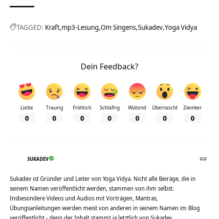
TAGGED:
Kraft
mp3-Lesung
Om Singens
Sukadev
Yoga Vidya
Dein Feedback?
Liebe
Traurig
Fröhlich
Schläfrig
Wütend
Überrascht
Zwinker
0
0
0
0
0
0
0
SUKADEV
Sukadev ist Gründer und Leiter von Yoga Vidya. Nicht alle Beiräge, die in
seinem Namen veröffentlicht werden, stammen von ihm selbst.
Insbesondere Videos und Audios mit Vorträgen, Mantras,
Übungsanleitungen werden meist von anderen in seinem Namen im Blog
veröffentlicht - denn der Inhalt stammt ja letztlich von Sukadev