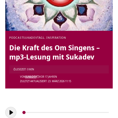
PODCAST
SUKADEV
TÄGL. INSPIRATION
Die Kraft des Om Singens –
mp3-Lesung mit Sukadev
LESEZEIT: 0 MIN
VON
SUKADEV
VOR 17 JAHREN
ZULETZT AKTUALISIERT: 23. MÄRZ 2026 11:15
Audio-
Player