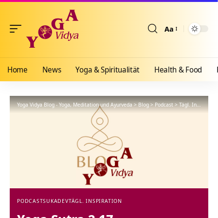
Aa
Größenänderun
Home
News
Yoga & Spiritualität
Health & Food
Yoga Vidya Blog - Yoga, Meditation und Ayurveda
>
Blog
>
Podcast
>
Tägl. Inspiration
PODCAST
SUKADEV
TÄGL. INSPIRATION