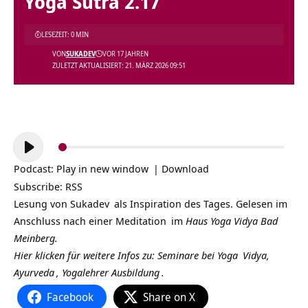
Yoga Sutra 2.17
LESEZEIT: 0 MIN
VON
SUKADEV
VOR 17 JAHREN
ZULETZT AKTUALISIERT: 21. MÄRZ 2026 09:51
Audio-
Player
Podcast:
Play in new window
|
Download
Subscribe:
RSS
Lesung von
Sukadev
als Inspiration des Tages. Gelesen im
Anschluss nach einer
Meditation
im
Haus Yoga Vidya Bad
Meinberg.
Hier klicken für weitere Infos zu: Seminare bei
Yoga
Vidya,
Ayurveda
,
Yogalehrer Ausbildung
.
Facebook
Share on X