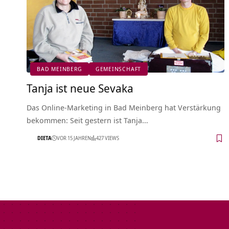
BAD MEINBERG
GEMEINSCHAFT
Tanja ist neue Sevaka
Das Online-Marketing in Bad Meinberg hat Verstärkung
bekommen: Seit gestern ist Tanja…
DIETA
VOR 15 JAHREN
427 VIEWS