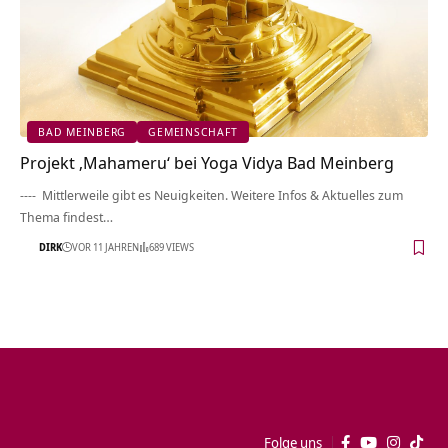
BAD MEINBERG
GEMEINSCHAFT
Projekt ‚Mahameru‘ bei Yoga Vidya Bad Meinberg
---- Mittlerweile gibt es Neuigkeiten. Weitere Infos & Aktuelles zum
Thema findest…
DIRK
VOR 11 JAHREN
689 VIEWS
Folge uns