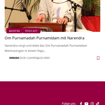
MANTRA
PODCAST
Om Purnamadah Purnamidam mit Narendra
Narendra singt und leitet das Om Purnamadah Purnamidam
Mantrasingen in einem Yoga…
OMKARA
VOR 12 JAHREN
525 VIEWS
Folge uns