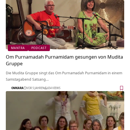
MANTRA
PODCAST
Om Purnamadah Purnamidam gesungen von Mudita
Gruppe
Die Mudita Gruppe singt das Om Purnamadah Purnamidam in einem
Samstagabend Satsang…
OMKARA
VOR 5 JAHREN
654 VIEWS