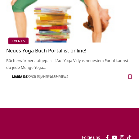
EVENTS
Neues Yoga Buch Portal ist online!
Bücherwürmer aufgepasst! Auf Yoga Vidyas neuestem Portal kannst
du jede Menge Yoga…
MARIA108
VOR 15 JAHREN
564 VIEWS
Folge uns