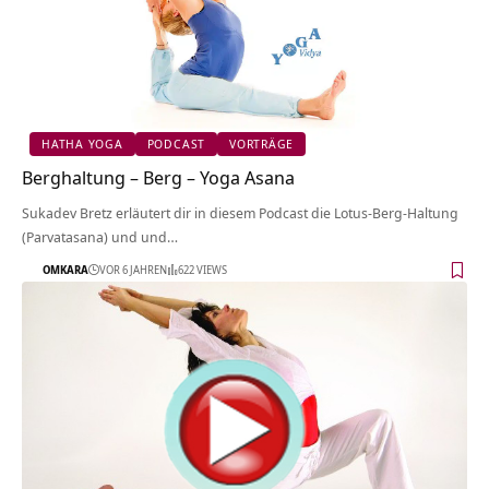
HATHA YOGA
PODCAST
VORTRÄGE
Berghaltung – Berg – Yoga Asana
Sukadev Bretz erläutert dir in diesem Podcast die Lotus-Berg-Haltung
(Parvatasana) und und…
OMKARA
VOR 6 JAHREN
622 VIEWS