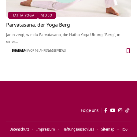
HATHA YOGA
VIDEO
Parvatasana, der Yoga Berg
Janin zeigt, wie du Parvatasana, die Hatha Yoga Übung "Berg", in
einer…
BHARATA
VOR 16 JAHREN
528 VIEWS
Folge uns
Datenschutz
Impressum
Haftungsausschluss
Sitemap
RSS