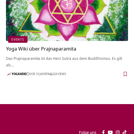
EVENTS
Yoga Wiki über Prajnaparamita
Das Prajnaparamita ist das Herz Sutra aus dem Buddhismus. Es gilt
als…
YOGAWIKI
VOR 10 JAHREN
624 VIEWS
Folge uns