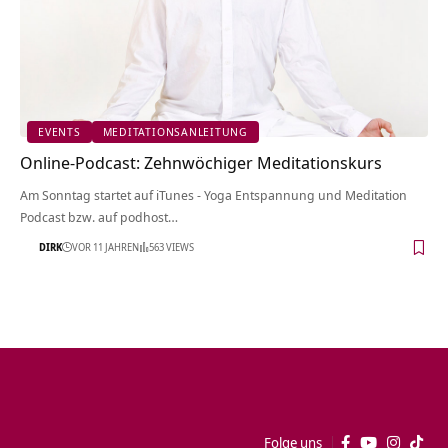
EVENTS
MEDITATIONSANLEITUNG
Online-Podcast: Zehnwöchiger Meditationskurs
Am Sonntag startet auf iTunes - Yoga Entspannung und Meditation
Podcast bzw. auf podhost…
DIRK
VOR 11 JAHREN
563 VIEWS
Folge uns