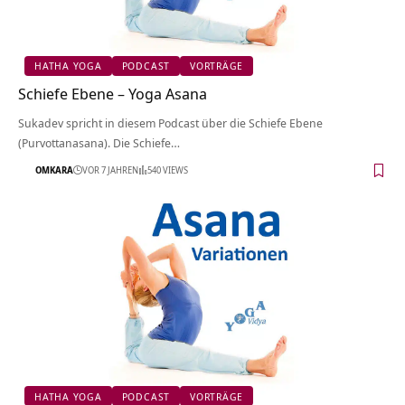
HATHA YOGA
PODCAST
VORTRÄGE
Schiefe Ebene – Yoga Asana
Sukadev spricht in diesem Podcast über die Schiefe Ebene
(Purvottanasana). Die Schiefe…
OMKARA
VOR 7 JAHREN
540 VIEWS
HATHA YOGA
PODCAST
VORTRÄGE