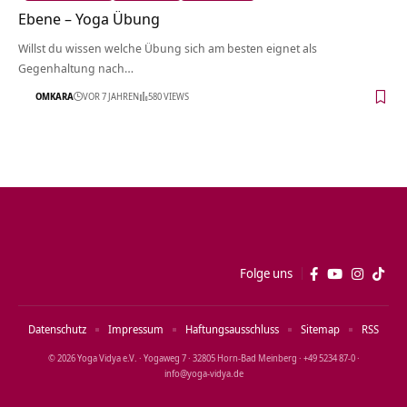
Ebene – Yoga Übung
Willst du wissen welche Übung sich am besten eignet als
Gegenhaltung nach…
OMKARA
VOR 7 JAHREN
580 VIEWS
Folge uns
Datenschutz
Impressum
Haftungsausschluss
Sitemap
RSS
© 2026 Yoga Vidya e.V. · Yogaweg 7 · 32805 Horn‑Bad Meinberg · +49 5234 87‑0 ·
info@yoga‑vidya.de