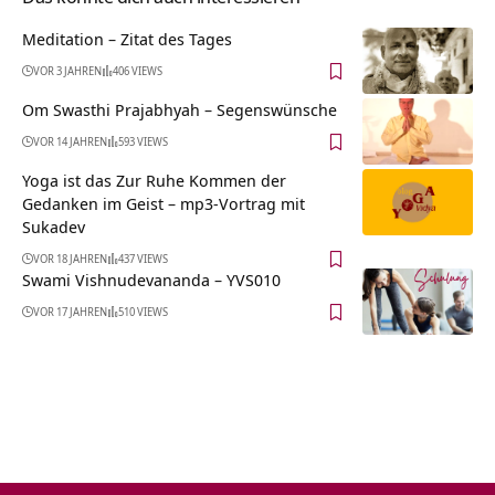
Meditation – Zitat des Tages
VOR 3 JAHREN
406 VIEWS
Om Swasthi Prajabhyah – Segenswünsche
VOR 14 JAHREN
593 VIEWS
Yoga ist das Zur Ruhe Kommen der
Gedanken im Geist – mp3-Vortrag mit
Sukadev
VOR 18 JAHREN
437 VIEWS
Swami Vishnudevananda – YVS010
VOR 17 JAHREN
510 VIEWS