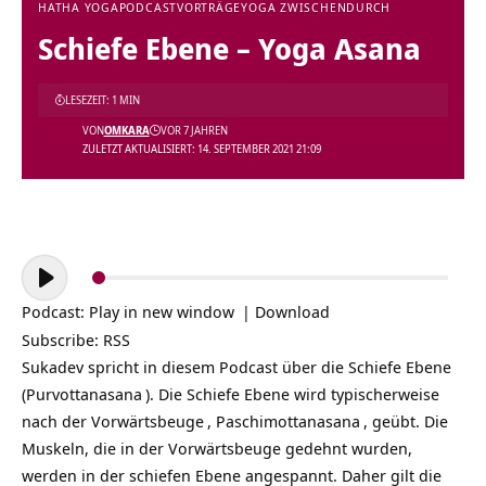
HATHA YOGA
PODCAST
VORTRÄGE
YOGA ZWISCHENDURCH
Schiefe Ebene – Yoga Asana
LESEZEIT: 1 MIN
VON
OMKARA
VOR 7 JAHREN
ZULETZT AKTUALISIERT: 14. SEPTEMBER 2021 21:09
Audio-
Player
Podcast:
Play in new window
|
Download
Subscribe:
RSS
Sukadev spricht in diesem Podcast über die
Schiefe Ebene
(
Purvottanasana
). Die Schiefe Ebene wird typischerweise
nach der
Vorwärtsbeuge
,
Paschimottanasana
, geübt. Die
Muskeln, die in der Vorwärtsbeuge gedehnt wurden,
werden in der schiefen Ebene angespannt. Daher gilt die