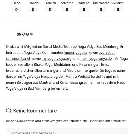
Liebe
Traurig
Fröhlich
Schläfrig
Wütend
Überrascht
Zwinker
0
0
0
0
0
0
0
OMKARA
Omkara ist Mitglied im Social Media Team bei Yoga Vidya Bad Meinberg. Er
betreut die Yoga Vidya Communities
kinder-yoga.cc
sowie
ayurveda-
community.net
sowie
my.yoga-vidya.org
und
mein.yoga-vidya.de
- An Yoga
liebt er vor allem Bhakti-Yoga, Meditation und Kirtansingen. Er ist
leidenschaftlicher Obertonsänger und Maultrommelspieler. So liegt es nahe,
dass er im Yoga Vidya Hauptblog den Mantra Podcast fortführt und mit
neuen Beiträgen aus Mantra- und Kirtan Gesangsaufnahmen aus dem Haus
Yoga Vidya in Bad Meinberg bereichert.
Keine Kommentare
Deine E-Mail-Adresse wird nicht veröffentlicht.
Erforderliche Felder sind mit
*
markiert.