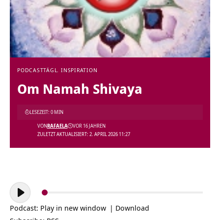
PODCAST
TÄGL. INSPIRATION
Om Namah Shivaya
LESEZEIT: 0 MIN
VON
RAFAELA
VOR 16 JAHREN
ZULETZT AKTUALISIERT: 2. APRIL 2026 11:27
Audio-
Player
Podcast:
Play in new window
|
Download