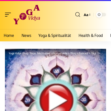
Aa
Größenänderun
Home
News
Yoga & Spiritualität
Health & Food
Yoga Vidya Blog - Yoga, Meditation und Ayurveda
>
Blog
>
Podcast
>
Tägl. Inspiration