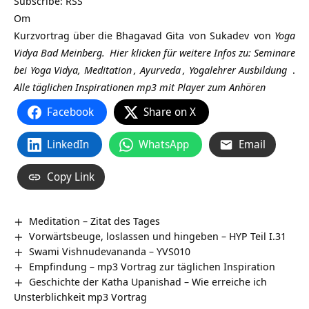
Subscribe:
RSS
Om
Kurzvortrag über die
Bhagavad Gita
von
Sukadev
von
Yoga
Vidya Bad Meinberg.
Hier klicken für weitere Infos zu:
Seminare
bei Yoga Vidya,
Meditation
,
Ayurveda
,
Yogalehrer Ausbildung
.
Alle täglichen Inspirationen mp3 mit Player zum Anhören
Facebook
Share on X
LinkedIn
WhatsApp
Email
Copy Link
Meditation – Zitat des Tages
Vorwärtsbeuge, loslassen und hingeben – HYP Teil I.31
Swami Vishnudevananda – YVS010
Empfindung – mp3 Vortrag zur täglichen Inspiration
Geschichte der Katha Upanishad – Wie erreiche ich
Unsterblichkeit mp3 Vortrag