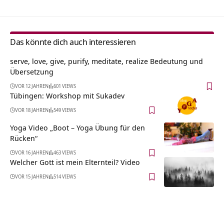
Das könnte dich auch interessieren
serve, love, give, purify, meditate, realize Bedeutung und
Übersetzung
VOR 12 JAHREN
601 VIEWS
Tübingen: Workshop mit Sukadev
VOR 18 JAHREN
549 VIEWS
Yoga Video „Boot – Yoga Übung für den
Rücken“
VOR 16 JAHREN
463 VIEWS
Welcher Gott ist mein Elternteil? Video
VOR 15 JAHREN
514 VIEWS