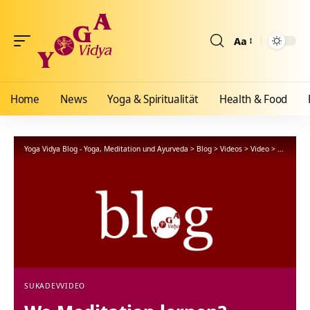
Aa
Größenänderun
Home
News
Yoga & Spiritualität
Health & Food
Yoga Vidya Blog - Yoga, Meditation und Ayurveda
>
Blog
>
Videos
>
Video
>
Wo Medita
SUKADEV
VIDEO