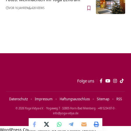
VOR 16 JAHREN
428 VIEWS
Folge uns
Datenschutz
Impressum
Haftungsausschluss
Sitemap
RSS
© 2026 Yoga Vidya e.V. · Yogaweg 7 · 32805 Horn‑Bad Meinberg · +49 5234 87‑0 ·
info@yoga‑vidya.de
WordPress Cookie Notice by Real Cookie Banner