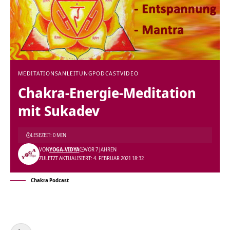
MEDITATIONSANLEITUNG
PODCAST
VIDEO
Chakra-Energie-Meditation
mit Sukadev
LESEZEIT: 0 MIN
VON
YOGA-VIDYA
VOR 7 JAHREN
ZULETZT AKTUALISIERT: 4. FEBRUAR 2021 18:32
Chakra Podcast
Audio-