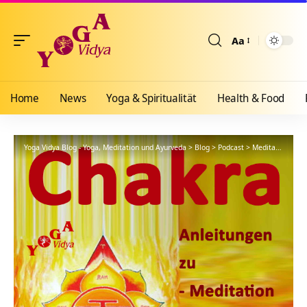
Aa
Größenänderun
Home
News
Yoga & Spiritualität
Health & Food
Yoga Vidya Blog - Yoga, Meditation und Ayurveda
>
Blog
>
Podcast
>
Meditationsanleitung