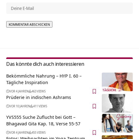
Alternative:
Das könnte dich auch interessieren
Bekömmliche Nahrung – HYP I. 60 –
Tägliche Inspiration
VOR 4 JAHREN
463 VIEWS
Prüderie in indischen Ashrams
VOR 10 JAHREN
411 VIEWS
YVS555 Suche Zuflucht bei Gott –
Bhagavad Gita Kap. 18, Verse 55-57
VOR 4 JAHREN
455 VIEWS
Fotos: Weihnachten im Yoga Zentrum