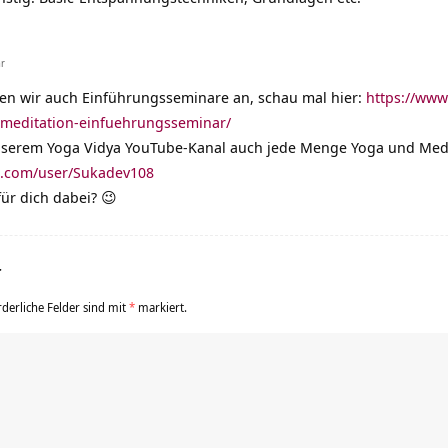
hr
ten wir auch Einführungsseminare an, schau mal hier:
https://www
-meditation-einfuehrungsseminar/
unserem Yoga Vidya YouTube-Kanal auch jede Menge Yoga und Medi
e.com/user/Sukadev108
 für dich dabei? 😉
r
rderliche Felder sind mit
*
markiert.