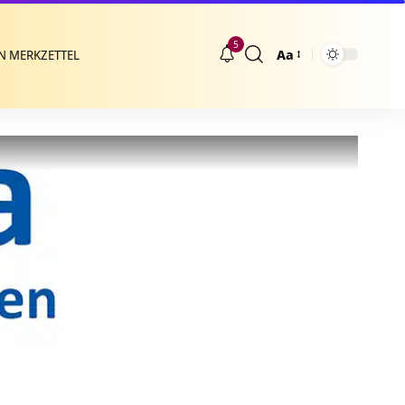
5
Aa
N MERKZETTEL
Größenänderung