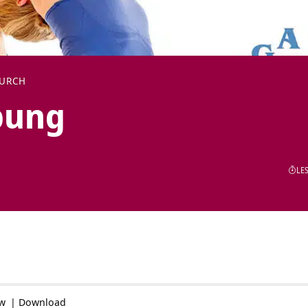
DURCH
bung
LES
ow
|
Download