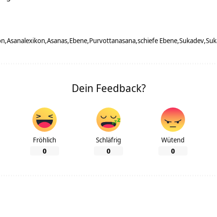
on
Asanalexikon
Asanas
Ebene
Purvottanasana
schiefe Ebene
Sukadev
Suk
Dein Feedback?
Fröhlich
Schläfrig
Wütend
0
0
0