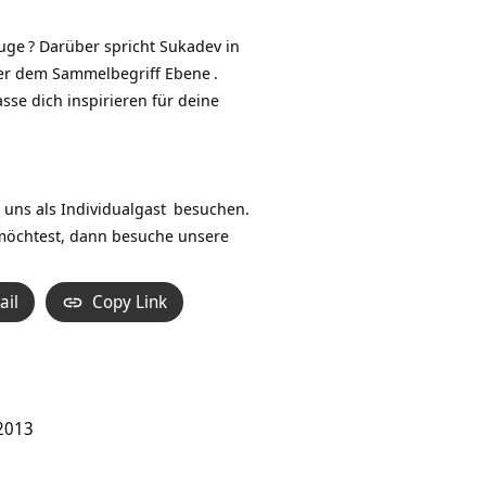
Hoch/Runter
benutzen,
uge
? Darüber spricht Sukadev in
um
ter dem Sammelbegriff
Ebene
.
die
se dich inspirieren für deine
Lautstärke
zu
regeln.
 uns als
Individualgast
besuchen.
möchtest, dann besuche unsere
ail
Copy Link
 2013