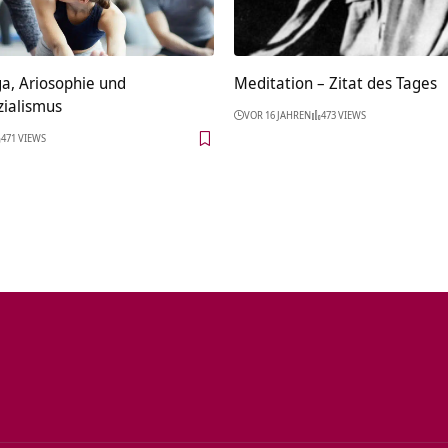
a, Ariosophie und
Meditation – Zitat des Tages
zialismus
VOR 16 JAHREN
473 VIEWS
471 VIEWS