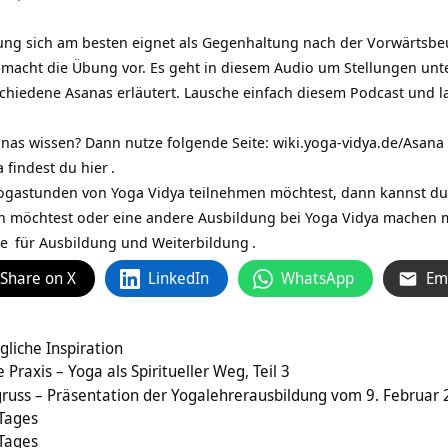
ung sich am besten eignet als Gegenhaltung nach der
Vorwärtsbe
 macht die Übung vor. Es geht in diesem Audio um Stellungen un
chiedene Asanas erläutert. Lausche einfach diesem Podcast und las
nas wissen? Dann nutze folgende Seite:
wiki.yoga-vidya.de/Asana
 findest du
hier
.
ogastunden von Yoga Vidya teilnehmen möchtest, dann kannst du
 möchtest oder eine andere Ausbildung bei Yoga Vidya machen 
de
für
Ausbildung und Weiterbildung
.
Share on X
LinkedIn
WhatsApp
Em
gliche Inspiration
 Praxis – Yoga als Spiritueller Weg, Teil 3
russ – Präsentation der Yogalehrerausbildung vom 9. Februar
 Tages
 Tages