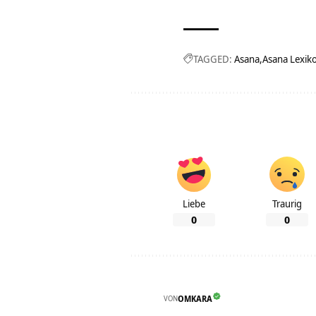
TAGGED:
Asana
Asana Lexik
Liebe
Traurig
0
0
VON
OMKARA