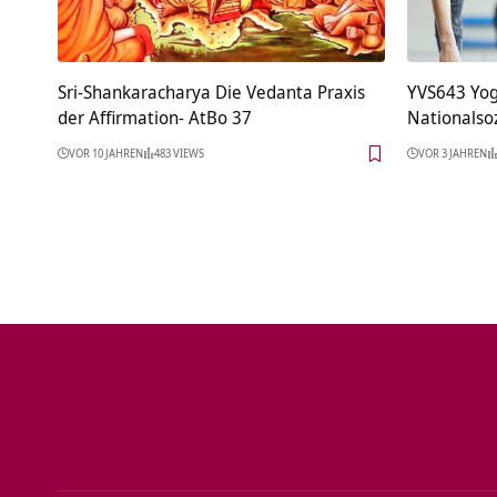
Sri-Shankaracharya Die Vedanta Praxis
YVS643 Yog
der Affirmation- AtBo 37
Nationalso
VOR 10 JAHREN
483 VIEWS
VOR 3 JAHREN