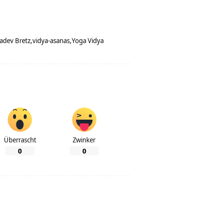
adev Bretz
vidya-asanas
Yoga Vidya
Überrascht
Zwinker
0
0