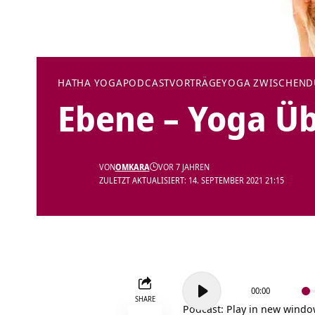
HATHA YOGA
PODCAST
VORTRÄGE
YOGA ZWISCHEN
Ebene – Yoga Ü
VON
OMKARA
VOR 7 JAHREN
ZULETZT AKTUALISIERT: 14. SEPTEMBER 2021 21:15
Audio-
00:00
Player
SHARE
Podcast:
Play in new wind