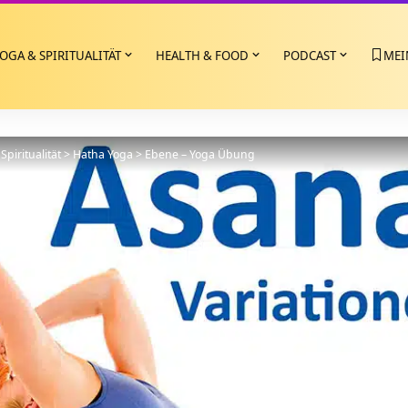
OGA & SPIRITUALITÄT
HEALTH & FOOD
PODCAST
MEI
Spiritualität
>
Hatha Yoga
>
Ebene – Yoga Übung