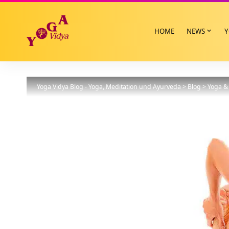
HOME
NEWS
Y
Yoga Vidya Blog - Yoga, Meditation und Ayurveda
>
Blog
>
Yoga & 