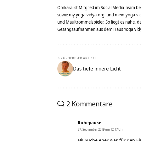
Omkara ist Mitglied im Social Media Team b
sowie
my.yoga-vidya.org
und
mein.yoga-vi
und Maultrommelspieler. So liegt es nahe, 
Gesangsaufnahmen aus dem Haus Yoga Vidya
VORHERIGER ARTIKEL
Das tiefe innere Licht
2 Kommentare
Ruhepause
27. September 2019 um 12:17 Uhr
Hi! Suche eher was für den E