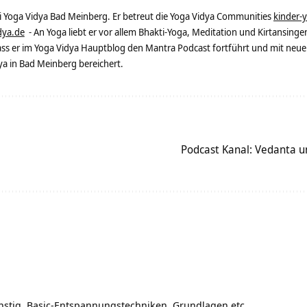
ei Yoga Vidya Bad Meinberg. Er betreut die Yoga Vidya Communities
kinder-
dya.de
- An Yoga liebt er vor allem Bhakti-Yoga, Meditation und Kirtansingen
dass er im Yoga Vidya Hauptblog den Mantra Podcast fortführt und mit neue
 in Bad Meinberg bereichert.
Podcast Kanal: Vedanta u
instig. Basic-Entspannungstechniken, Grundlagen etc.