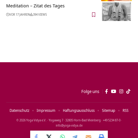
Meditation – Zitat des Tages
VOR 17 JAHREN
394 VIEWS
Folge uns
Datenschutz
Impressum
Haftungsausschluss
Sitemap
RSS
© 2026 Yoga Vidya e.V. · Yogaweg 7 · 32805 Horn‑Bad Meinberg · +49 5234 87‑0 ·
info@yoga‑vidya.de