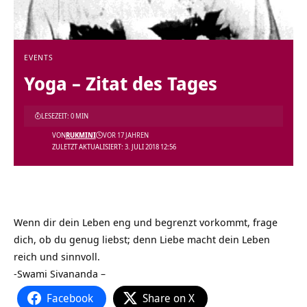
EVENTS
Yoga – Zitat des Tages
LESEZEIT: 0 MIN
VON
RUKMINI
VOR 17 JAHREN
ZULETZT AKTUALISIERT: 3. JULI 2018 12:56
Wenn dir dein Leben eng und begrenzt vorkommt, frage
dich, ob du genug liebst; denn Liebe macht dein Leben
reich und sinnvoll.
-Swami Sivananda –
Facebook
Share on X