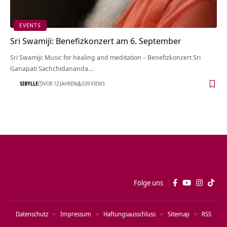
EVENTS
Sri Swamiji: Benefizkonzert am 6. September
Sri Swamiji: Music for healing and meditation – Benefizkonzert Sri
Ganapati Sachchidananda…
SIBYLLE
VOR 12 JAHREN
539 VIEWS
Folge uns
Datenschutz
Impressum
Haftungsausschluss
Sitemap
RSS