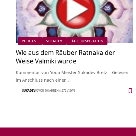
PODCAST
SUKADEV
TÄGL. INSPIRATION
Wie aus dem Räuber Ratnaka der
Weise Valmiki wurde
Kommentar von Yoga Meister Sukadev Bretz . Gelesen
im Anschluss nach einer…
SUKADEV
VOR 16 JAHREN
576 VIEWS